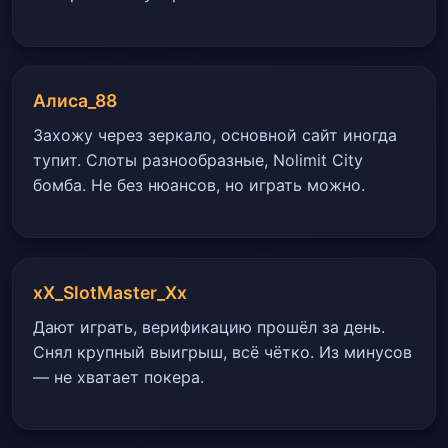
Алиса_88
Захожу через зеркало, основной сайт иногда
тупит. Слоты разнообразные, Nolimit City
бомба. Не без нюансов, но играть можно.
xX_SlotMaster_Xx
Дают играть, верификацию прошёл за день.
Снял крупный выигрыш, всё чётко. Из минусов
— не хватает покера.