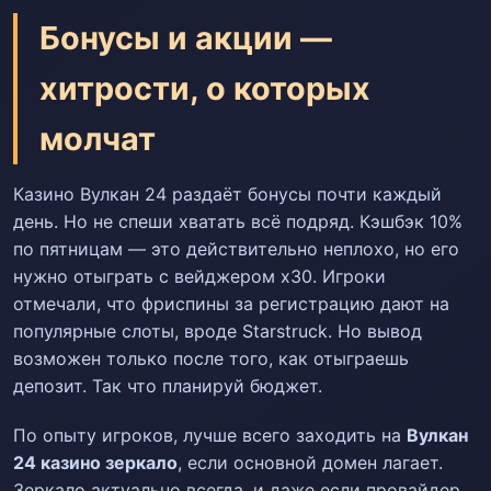
Бонусы и акции —
хитрости, о которых
молчат
Казино Вулкан 24 раздаёт бонусы почти каждый
день. Но не спеши хватать всё подряд. Кэшбэк 10%
по пятницам — это действительно неплохо, но его
нужно отыграть с вейджером x30. Игроки
отмечали, что фриспины за регистрацию дают на
популярные слоты, вроде Starstruck. Но вывод
возможен только после того, как отыграешь
депозит. Так что планируй бюджет.
По опыту игроков, лучше всего заходить на
Вулкан
24 казино зеркало
, если основной домен лагает.
Зеркало актуально всегда, и даже если провайдер